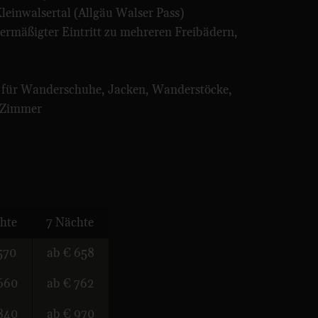
leinwalsertal (Allgäu Walser Pass)
 (ermäßigter Eintritt zu mehreren Freibädern,
. für Wanderschuhe, Jacken, Wanderstöcke,
s Zimmer
hte
7 Nächte
570
ab € 658
660
ab € 762
840
ab € 970