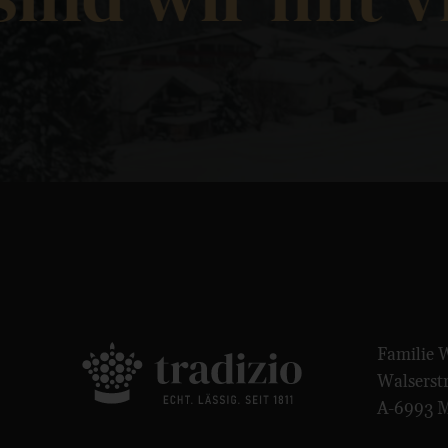
Familie 
Walserst
A-6993 M