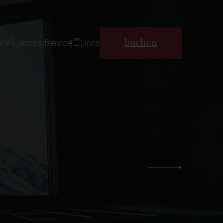
buchen
ine
Rückrufservice
Jobs