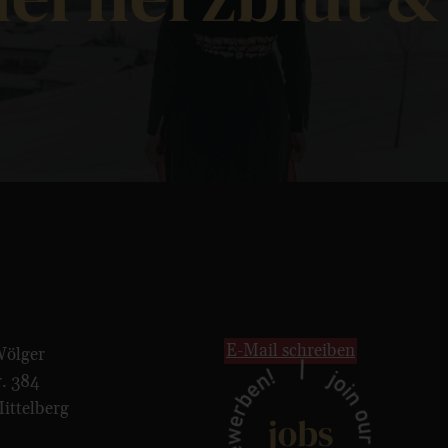
E-Mail schreiben
Wölger
r. 384
ittelberg